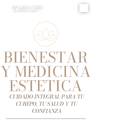
SPAZIO CHIC
ME
Aesthetic Center
NU
BIENESTAR
Y MEDICINA
ESTETICA
CUIDADO INTEGRAL PARA TU
CUREPO, TU SALUD Y TU
CONFIANZA